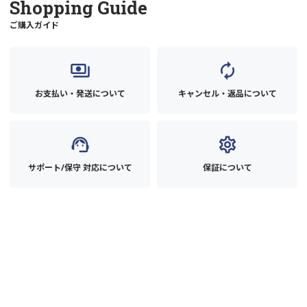
Shopping Guide
ご購入ガイド
payments
autorenew
お支払い・発送について
キャンセル・返品について
support_agent
settings
サポート/保守 対応について
保証について
ご購入前のお問い合わせはこちら
BOXX日本正規代理店