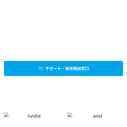
株式会社ジーデップ・アドバンス
BOXX事業部
03-6803-2070
call
受付 平日 9:00 - 17:00
サポート、技術的なお問い合わせは
メールフォームよりご連絡ください。
サポート・技術相談窓口
mail
Partner Brand