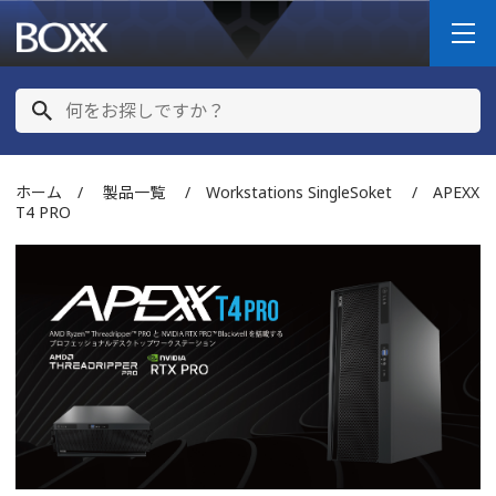
ホーム
/
製品一覧
/
Workstations SingleSoket
/ APEXX
T4 PRO