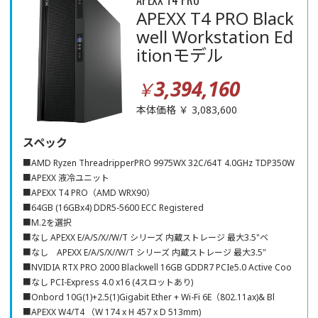
APEXX T4 PRO
APEXX T4 PRO Black
well Workstation Ed
itionモデル
3,394,160
￥
本体価格 ￥ 3,083,600
スペック
■AMD Ryzen ThreadripperPRO 9975WX 32C/64T 4.0GHz TDP350W
■APEXX 液冷ユニット
■APEXX T4 PRO（AMD WRX90）
■64GB (16GBx4) DDR5-5600 ECC Registered
■M.2を選択
■なし APEXX E/A/S/X//W/T シリーズ 内蔵ストレージ 最大3.5"ベ
■なし APEXX E/A/S/X//W/T シリーズ 内蔵ストレージ 最大3.5"
■NVIDIA RTX PRO 2000 Blackwell 16GB GDDR7 PCIe5.0 Active Coo
■なし PCI-Express 4.0 x16 (4スロットあり)
■Onbord 10G(1)+2.5(1)Gigabit Ether + Wi-Fi 6E（802.11ax)& Bl
■APEXX W4/T4 （W 174 x H 457 x D 513mm)