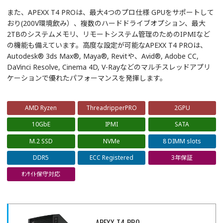
また、APEXX T4 PROは、最大4つのプロ仕様 GPUをサポートして
おり(200V環境飲み）、複数のハードドライブオプション、最大
2TBのシステムメモリ、リモートシステム管理のためのIPMIなど
の機能も備えています。高度な設定が可能なAPEXX T4 PROは、
Autodesk® 3ds Max®, Maya®, Revitや、Avid®, Adobe CC,
DaVinci Resolve, Cinema 4D, V-Rayなどのマルチスレッドアプリ
ケーションで優れたパフォーマンスを発揮します。
AMD Ryzen
ThreadripperPRO
2GPU
10GbE
IPMI
SATA
M.2 SSD
NVMe
8 DIMM slots
DDR5
ECC Registered
3年保証
ｵﾝｻｲﾄ保守対応