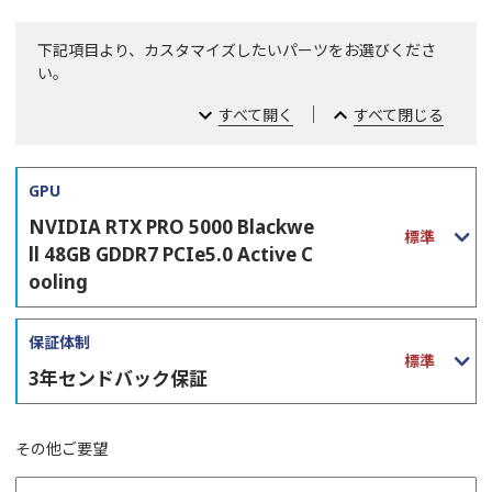
下記項目より、カスタマイズしたいパーツをお選びくださ
い。
expand_more
｜
expand_less
すべて開く
すべて閉じる
GPU
NVIDIA RTX PRO 5000 Blackwe
標準
ll 48GB GDDR7 PCIe5.0 Active C
ooling
保証体制
標準
3年センドバック保証
その他ご要望