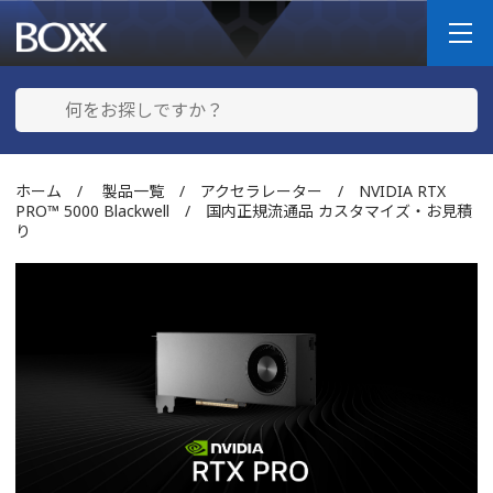
ホーム
/
製品一覧
/
アクセラレーター
/
NVIDIA RTX
PRO™ 5000 Blackwell
/ 国内正規流通品 カスタマイズ・お見積
り